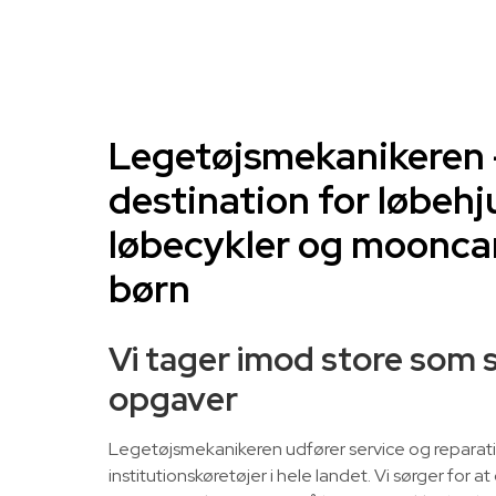
Legetøjsmekanikeren 
destination for løbehju
løbecykler og mooncar
børn
Vi tager imod store som
opgaver
Legetøjsmekanikeren udfører service og reparat
institutionskøretøjer i hele landet. Vi sørger for