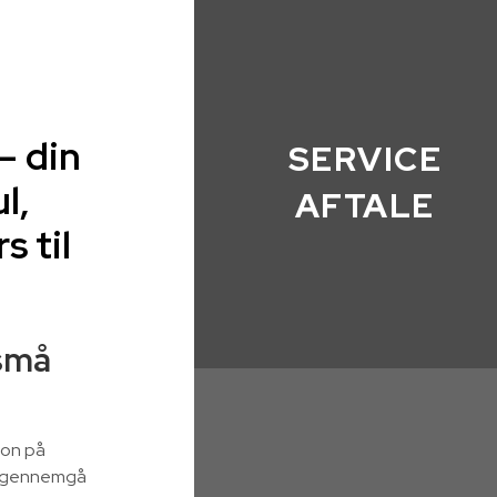
– din
SERVICE
l,
AFTALE
s til
 små
ion på
 at gennemgå