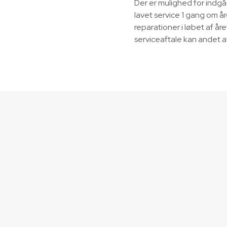
Der er mulighed for indgåe
lavet service 1 gang om år
reparationer i løbet af år
serviceaftale kan andet 