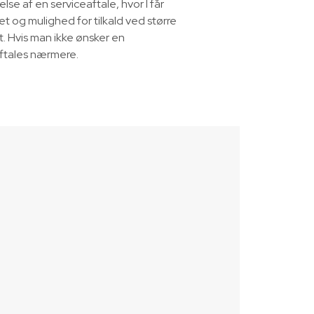
lse af en serviceaftale, hvor I får
et og mulighed for tilkald ved større
et. Hvis man ikke ønsker en
aftales nærmere.