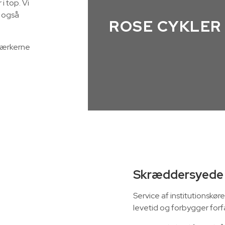
i top. Vi
r også
ROSE CYKLER
mærkerne
Skræddersyede 
Service af institutionskø
levetid og forbygger forf