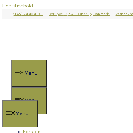
Hop til indhold
(+45) 24 40 41 95
Kørupvej 3, 5450 Otterup, Danmark
kasper.kn
Menu
Menu
Menu
Forside