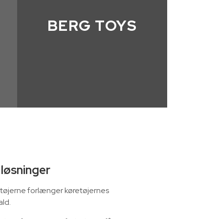
BERG TOYS
løsninger
retøjerne forlænger køretøjernes
ald.